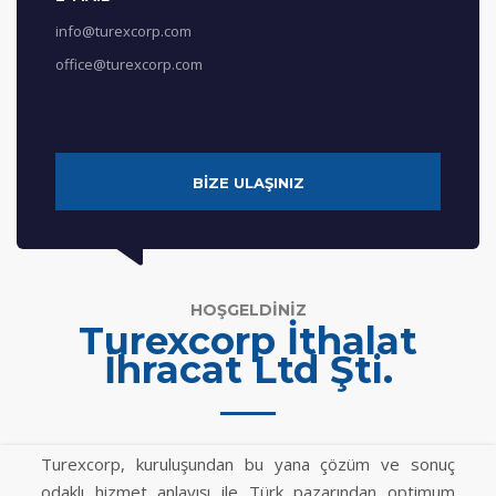
info@turexcorp.com
office@turexcorp.com
BİZE ULAŞINIZ
HOŞGELDİNİZ
Turexcorp İthalat
İhracat Ltd Şti.
Turexcorp, kuruluşundan bu yana çözüm ve sonuç
odaklı hizmet anlayışı ile Türk pazarından optimum