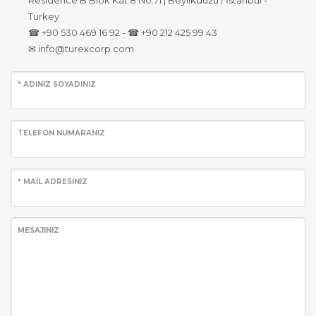
Turkey
☎ +90 530 469 16 92 - ☎ +90 212 425 99 43
✉ info@turexcorp.com
* ADINIZ SOYADINIZ
TELEFON NUMARANIZ
* MAİL ADRESİNİZ
MESAJINIZ