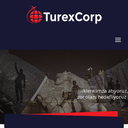
İlklere imza atıyoruz,
zor olanı hedefliyoruz