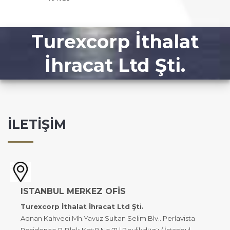
Turexcorp İthalat
İhracat Ltd Şti.
İLETİŞİM
ISTANBUL MERKEZ OFİS
Turexcorp İthalat İhracat Ltd Şti.
Adnan Kahveci Mh.Yavuz Sultan Selim Blv.. Perlavista
Residence B Blok Kat:8 No:71 | Beylikdüzü / İstanbul -