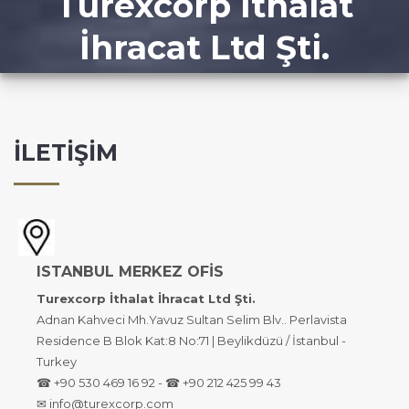
Turexcorp İthalat
İhracat Ltd Şti.
İLETİŞİM
ISTANBUL MERKEZ OFİS
Turexcorp İthalat İhracat Ltd Şti.
Adnan Kahveci Mh.Yavuz Sultan Selim Blv.. Perlavista
Residence B Blok Kat:8 No:71 | Beylikdüzü / İstanbul -
Turkey
☎ +90 530 469 16 92 - ☎ +90 212 425 99 43
✉ info@turexcorp.com