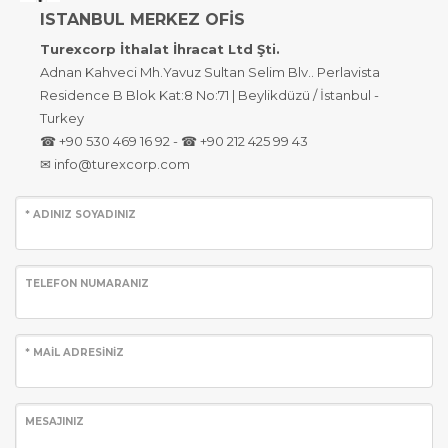
ISTANBUL MERKEZ OFİS
Turexcorp İthalat İhracat Ltd Şti.
Adnan Kahveci Mh.Yavuz Sultan Selim Blv.. Perlavista
Residence B Blok Kat:8 No:71 | Beylikdüzü / İstanbul -
Turkey
☎ +90 530 469 16 92 - ☎ +90 212 425 99 43
✉ info@turexcorp.com
* ADINIZ SOYADINIZ
TELEFON NUMARANIZ
* MAİL ADRESİNİZ
MESAJINIZ