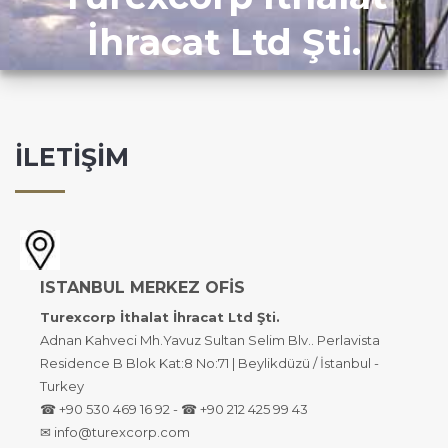
İhracat Ltd Şti.
İLETİŞİM
ISTANBUL MERKEZ OFİS
Turexcorp İthalat İhracat Ltd Şti.
Adnan Kahveci Mh.Yavuz Sultan Selim Blv.. Perlavista
Residence B Blok Kat:8 No:71 | Beylikdüzü / İstanbul -
Turkey
☎ +90 530 469 16 92 - ☎ +90 212 425 99 43
✉ info@turexcorp.com