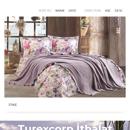
SORT BY:
NAME
DATE
DIRECTION:
ASC
DESC
PİKE
Turexcorp İthalat