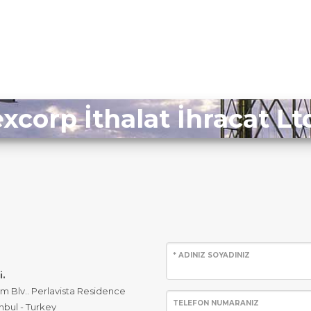
xcorp İthalat İhracat Ltd
* ADINIZ SOYADINIZ
i.
m Blv.. Perlavista Residence
TELEFON NUMARANIZ
anbul - Turkey