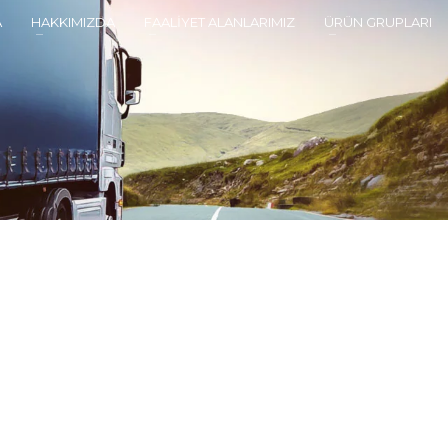
A
HAKKIMIZDA
FAALİYET ALANLARIMIZ
ÜRÜN GRUPLARI
h