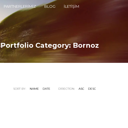
PARTNERLERİMİZ
BLOG
İLETİŞİM
Portfolio Category:
Bornoz
SORT BY:
NAME
DATE
DIRECTION:
ASC
DESC