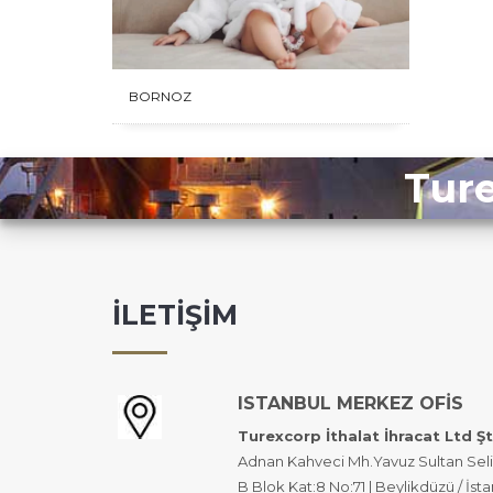
BORNOZ
Ture
İLETİŞİM
ISTANBUL MERKEZ OFİS
Turexcorp İthalat İhracat Ltd Şt
Adnan Kahveci Mh.Yavuz Sultan Seli
B Blok Kat:8 No:71 | Beylikdüzü / İst